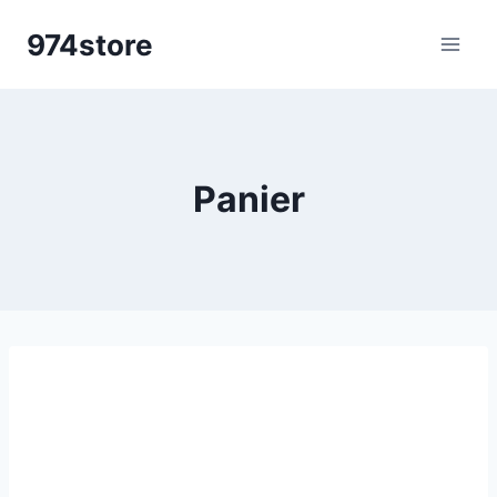
Aller
974store
au
contenu
Panier